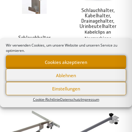
Schlauchhalter,
Kabelhalter,
Drainagehalter,
Urinbeutelhalter
Kabelclips an
Schlauchhalter,
Normschiene
Kabelhalter,
schwarz/grau
Wir verwenden Cookies, um unsere Website und unseren Service zu
Drainagehalter,
optimieren.
Urinbeutelhalter
Drainagehalter,
Cookies akzeptieren
Urinbeutelhalter,
Schlauchhalter an
Ablehnen
Rundruhr Ø 38 mm
Einstellungen
Cookie-Richtlinie
Datenschutz
Impressum