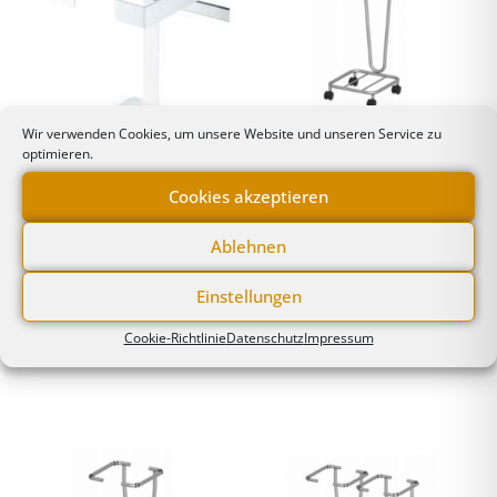
Wir verwenden Cookies, um unsere Website und unseren Service zu
optimieren.
Wäsche- und
Wäsche- und
Abfallsammler
Abfallsammler
Cookies akzeptieren
,
Normschienen,
Wäsche- und
Geräteschienen &
Abfallsammler 60 Liter,
Ablehnen
Zubehör
mobil
Abfallbeutelhalter mit
Einstellungen
Bodenplatte
an Normschiene
Cookie-Richtlinie
Datenschutz
Impressum