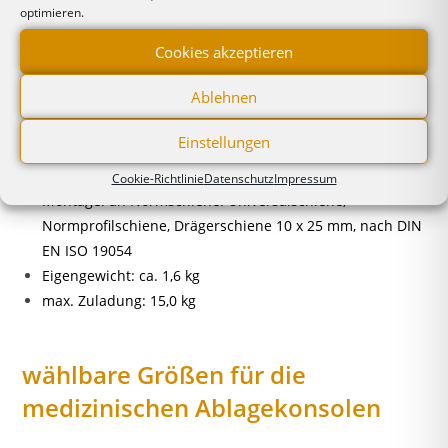
optimieren.
Produktinformation zu der
Cookies akzeptieren
medizinischen Konsole
Ablehnen
Material: Edelstahl / Aluminium
Einstellungen
Oberfläche: gebürstet / pulverbeschichtet, RAL 9010
Trägerplatte mit Kantenschutz
Cookie-Richtlinie
Datenschutz
Impressum
Montage: an Normschiene. Universalschiene,
Normprofilschiene, Drägerschiene 10 x 25 mm, nach DIN
EN ISO 19054
Eigengewicht: ca. 1,6 kg
max. Zuladung: 15,0 kg
wählbare Größen für die
medizinischen Ablagekonsolen