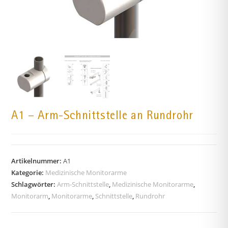
A1 – Arm-Schnittstelle an Rundrohr
Artikelnummer:
A1
Kategorie:
Medizinische Monitorarme
Schlagwörter:
Arm-Schnittstelle
,
Medizinische Monitorarme
,
Monitorarm
,
Monitorarme
,
Schnittstelle
,
Rundrohr