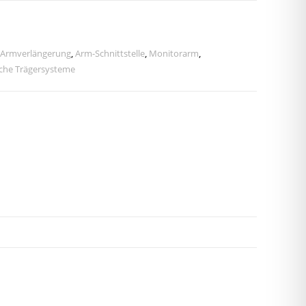
Armverlängerung
,
Arm-Schnittstelle
,
Monitorarm
,
sche Trägersysteme