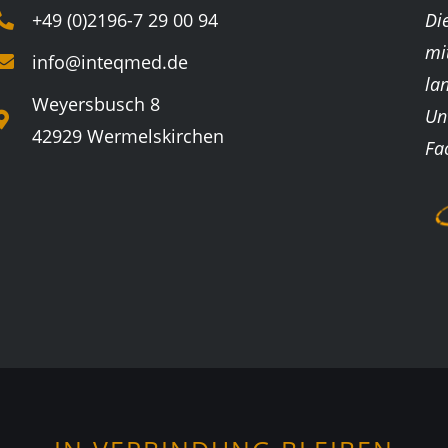
+49 (0)2196-7 29 00 94
Di
mi
info@inteqmed.de
la
Weyersbusch 8
Un
42929 Wermelskirchen
Fa