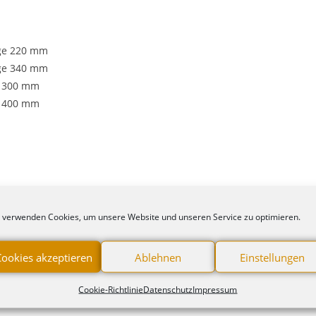
nge 220 mm
nge 340 mm
r 300 mm
r 400 mm
chen Monitoraufnahme und Arm?
 verwenden Cookies, um unsere Website und unseren Service zu optimieren.
Cookies akzeptieren
Ablehnen
Einstellungen
em Handgriff
er Kippneigungskraft
Cookie-Richtlinie
Datenschutz
Impressum
rer Kippneigungskraft und zusätzlichem Handgriff