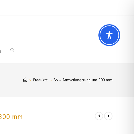
 Fragen? Wir beraten Sie gerne
02196 – 7 29 00 94
g
Produkte
B5 – Armverlängerung um 300 mm
>
>
 300 mm