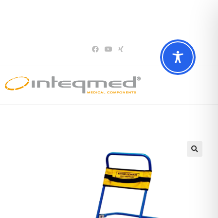
Sie haben Fragen? Wir beraten Sie gerne
02196 – 7 29 00 94
🔍