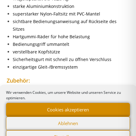
starke Aluminiumkonstruktion
superstarker Nylon-Faltsitz mit PVC-Mantel
sichtbare Bedienungsanweisung auf Rückseite des
Sitzes
Hartgummi-Räder für hohe Belastung
Bedienungsgriff ummantelt
verstellbare Kopfstütze
Sicherheitsgurt mit schnell zu öffnen Verschluss
einzigartige Gleit-/Bremssystem
Zubehör:
Wir verwenden Cookies, um unsere Website und unseren Service zu
Abdeckhülle Nachleuchtschild
optimieren.
Sitzerhöhung
Cookies akzeptieren
Alarm
doppelter Tragegriff
Ablehnen
Aufhangbügel
spezieller Aufbewahrschrank