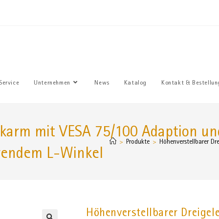
Sie haben
Service
Unternehmen
News
Katalog
Kontakt & Bestellun
nkarm mit VESA 75/100 Adaption un
Produkte
Höhenverstellbarer D
>
>
arendem L-Winkel
Höhenverstellbarer Dreige