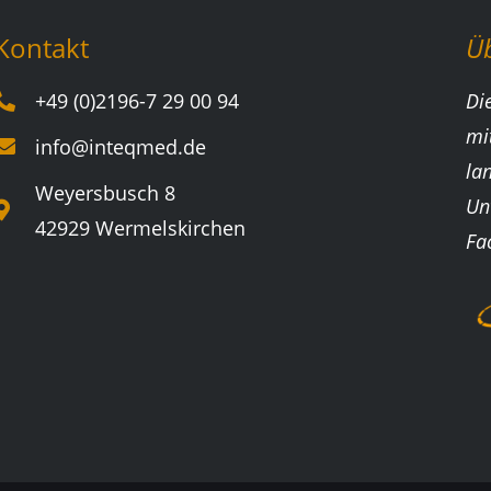
Kontakt
Ü
+49 (0)2196-7 29 00 94
Di
mi
info@inteqmed.de
la
Weyersbusch 8
Un
42929 Wermelskirchen
Fa