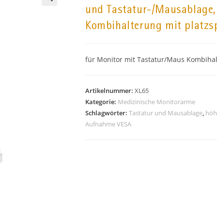
und Tastatur-/Mausablage,
🔍
Kombihalterung mit platz
für Monitor mit Tastatur/Maus Kombiha
Artikelnummer:
XL65
Kategorie:
Medizinische Monitorarme
Schlagwörter:
Tastatur und Mausablage
,
höh
Aufnahme VESA