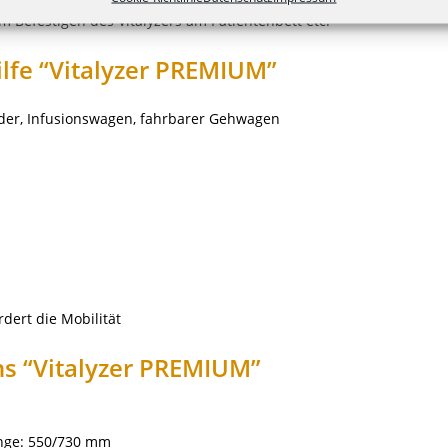
 Befestigen des Vitalyzers am Patientenbett etc.
lfe “Vitalyzer PREMIUM”
änder, Infusionswagen, fahrbarer Gehwagen
dert die Mobilität
s “Vitalyzer PREMIUM”
änge: 550/730 mm