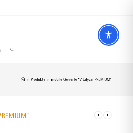
 Fragen? Wir beraten Sie gerne
02196 – 7 29 00 94
g
Produkte
mobile Gehhilfe “Vitalyzer PREMIUM”
>
>
r PREMIUM”