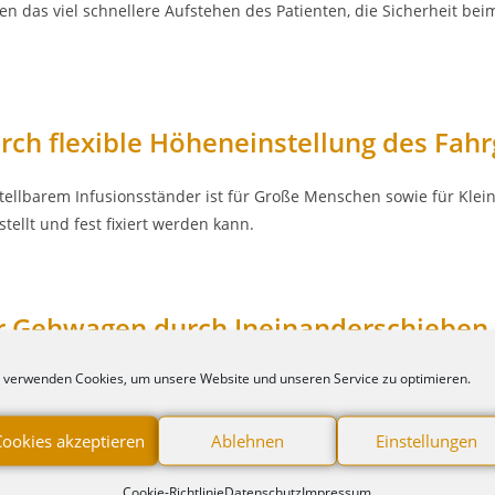
 das viel schnellere Aufstehen des Patienten, die Sicherheit beim
ch flexible Höheneinstellung des Fahrg
tellbarem Infusionsständer ist für Große Menschen sowie für Klein
tellt und fest fixiert werden kann.
r Gehwagen durch Ineinanderschieben 
 verwenden Cookies, um unsere Website und unseren Service zu optimieren.
ehreren mobilen Gehhilfen können diese platzsparend auch auf k
len Gehhilfen erhalten Sie selbstverst
Cookies akzeptieren
Ablehnen
Einstellungen
nnvolle Features auf, die Sie bei uns gerne mitbestellen können:
Cookie-Richtlinie
Datenschutz
Impressum