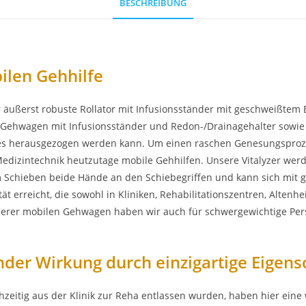
BESCHREIBUNG
ilen Gehhilfe
er äußerst robuste Rollator mit Infusionsständer mit geschweißtem
r Gehwagen mit Infusionsständer und Redon-/Drainagehalter sowie
s herausgezogen werden kann. Um einen raschen Genesungsprozes
dizintechnik heutzutage mobile Gehhilfen. Unsere Vitalyzer werden
im Schieben beide Hände an den Schiebegriffen und kann sich mi
t erreicht, die sowohl in Kliniken, Rehabilitationszentren, Altenh
nserer mobilen Gehwagen haben wir auch für schwergewichtige Perso
nder Wirkung durch einzigartige Eigens
zeitig aus der Klinik zur Reha entlassen wurden, haben hier eine w