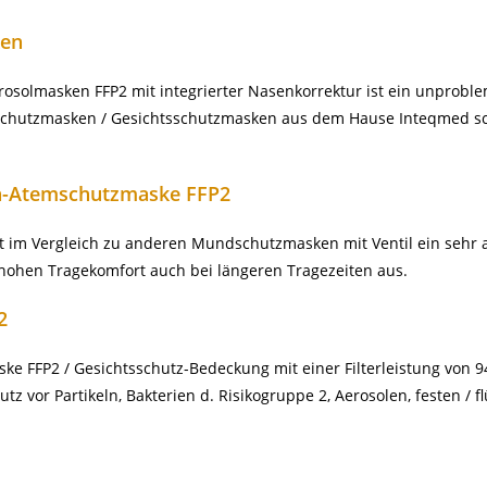
ken
erosolmasken FFP2 mit integrierter Nasenkorrektur ist ein unprob
emschutzmasken / Gesichtsschutzmasken aus dem Hause Inteqmed sc
a-Atemschutzmaske FFP2
etet im Vergleich zu anderen Mundschutzmasken mit Ventil ein se
ohen Tragekomfort auch bei längeren Tragezeiten aus.
2
 FFP2 / Gesichtsschutz-Bedeckung mit einer Filterleistung von 94
z vor Partikeln, Bakterien d. Risikogruppe 2, Aerosolen, festen / 