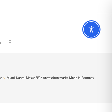
 Fragen? Wir beraten Sie gerne
02196 – 7 29 00 94
g
te
Mund-Nasen-Maske FFP2 Atemschutzmaske Made in Germany
>