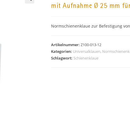
mit Aufnahme Ø 25 mm für
🔍
Normschienenklaue zur Befestigung vo
Artikelnummer:
Z100-013-12
Kategorien:
Universalklauen, Normschienenk
Schlagwort:
Schienenklaue