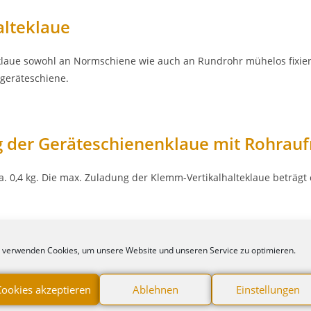
lteklaue
nklaue sowohl an Normschiene wie auch an Rundrohr mühelos fixie
geräteschiene.
 der Geräteschienenklaue mit Rohra
. 0,4 kg. Die max. Zuladung der Klemm-Vertikalhalteklaue beträgt c
t Aufnahme Ø 25 mm für Rundrohre
 verwenden Cookies, um unsere Website und unseren Service zu optimieren.
Cookies akzeptieren
Ablehnen
Einstellungen