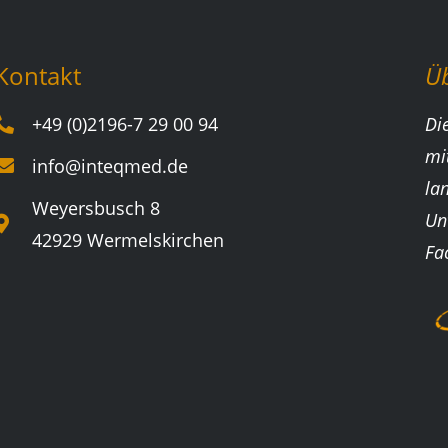
Kontakt
Ü
+49 (0)2196-7 29 00 94
Di
mi
info@inteqmed.de
la
Weyersbusch 8
Un
42929 Wermelskirchen
Fa