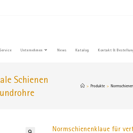
Sie haben
Service
Unternehmen
News
Katalog
Kontakt & Bestellun
kale Schienen
Produkte
Normschienen
>
>
Rundrohre
Normschienenklaue für vert