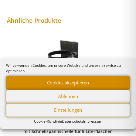
Ähnliche Produkte
Wir verwenden Cookies, um unsere Website und unseren Service zu
optimieren.
Cookies akzeptieren
Ablehnen
Einstellungen
Gasflaschenhalterungen & Zubehör
Cookie-Richtlinie
Datenschutz
Impressum
Tragevorrichtung für O2-Flaschen
mit Schnellspannschelle für 5 Literflaschen