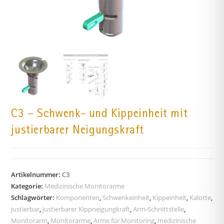
C3 – Schwenk- und Kippeinheit mit
justierbarer Neigungskraft
Artikelnummer:
C3
Kategorie:
Medizinische Monitorarme
Schlagwörter:
Komponenten
,
Schwenkeinheit
,
Kippeinheit
,
Kalotte
,
justierbar
,
justierbarer Kippneigungkraft
,
Arm-Schnittstelle
,
Monitorarm
,
Monitorarme
,
Arme für Monitoring
,
medizinische