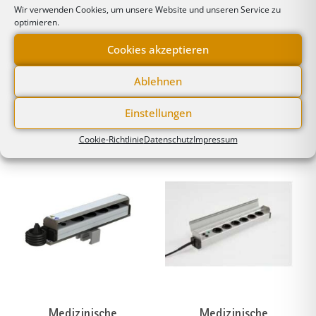
von Patienten geöffnet werden.
Wir verwenden Cookies, um unsere Website und unseren Service zu
optimieren.
Cookies akzeptieren
Ablehnen
Einstellungen
Standardsortierung
Cookie-Richtlinie
Datenschutz
Impressum
Medizinische
Medizinische