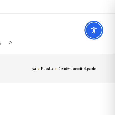
 Fragen? Wir beraten Sie gerne
02196 – 7 29 00 94
g
Produkte
Desinfektionsmittelspender
>
>