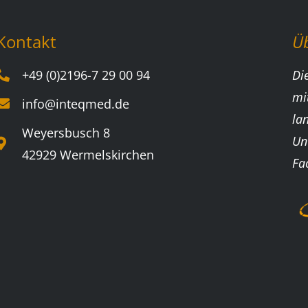
Kontakt
Ü
+49 (0)2196-7 29 00 94
Di
mi
info@inteqmed.de
la
Weyersbusch 8
Un
42929 Wermelskirchen
Fa