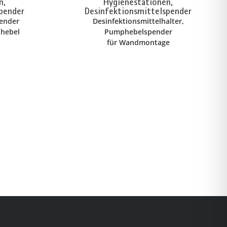
n,
Hygienestationen,
pender
Desinfektionsmittelspender
pender
Desinfektionsmittelhalter,
phebel
Pumphebelspender
für Wandmontage