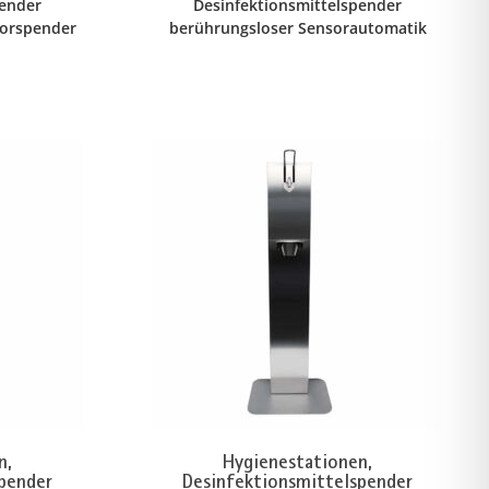
pender
Desinfektionsmittelspender
sorspender
berührungsloser Sensorautomatik
n,
Hygienestationen,
pender
Desinfektionsmittelspender