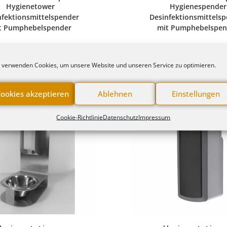
Hygienetower
Hygienespender
nfektionsmittelspender
Desinfektionsmittels
t Pumphebelspender
mit Pumphebelspen
 verwenden Cookies, um unsere Website und unseren Service zu optimieren.
ookies akzeptieren
Ablehnen
Einstellungen
Cookie-Richtlinie
Datenschutz
Impressum