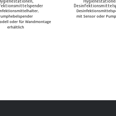
ygienestationen,
Hygienestatione
fektionsmittelspender
Desinfektionsmittels
nfektionsmittelhalter,
Desinfektionsmittels
Pumphebelspender
mit Sensor oder Pum
odell oder für Wandmontage
erhältlich