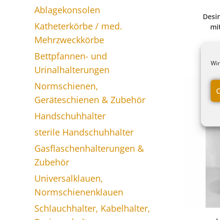
Ablagekonsolen
Desi
Katheterkörbe / med.
mi
Mehrzweckkörbe
Bettpfannen- und
Wir
Urinalhalterungen
Normschienen,
C
Geräteschienen & Zubehör
Handschuhhalter
sterile Handschuhhalter
Gasflaschenhalterungen &
Zubehör
Universalklauen,
Normschienenklauen
Schlauchhalter, Kabelhalter,