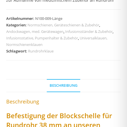
zur Aufnahme von medizinischem Zubehör an Rundrohr
Artikelnummer:
N100-009-Länge
Kategorien:
Normschienen, Geräteschienen & Zubehör
,
Andockwagen, med. Gerätewagen
,
Infusionsständer & Zubehör
,
Infusionsstative, Pumpenhalter & Zubehör
,
Universalklauen,
Normschienenklauen
Schlagwort:
Rundrohrklaue
BESCHREIBUNG
Beschreibung
Befestigung der Blockschelle für
Rundrohr 38 mm an unseren