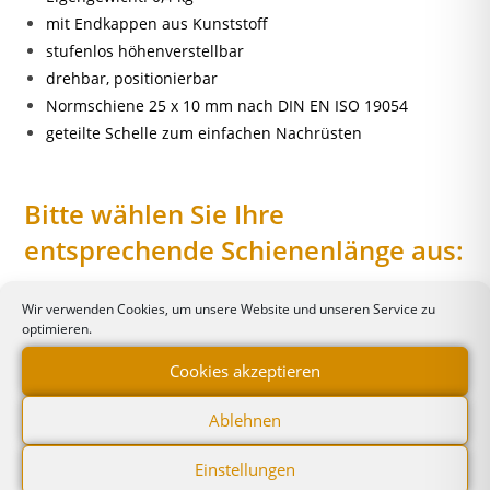
mit Endkappen aus Kunststoff
stufenlos höhenverstellbar
drehbar, positionierbar
Normschiene 25 x 10 mm nach DIN EN ISO 19054
geteilte Schelle zum einfachen Nachrüsten
Bitte wählen Sie Ihre
entsprechende Schienenlänge aus
:
Inteqmed-Artikel-Nr. N100 009-200 – 200 mm Länge
Wir verwenden Cookies, um unsere Website und unseren Service zu
optimieren.
Inteqmed-Artikel-Nr. N100 009-300 – 300 mm Länge
Inteqmed-Artikel-Nr. N100 009-400 – 400 mm Länge
Cookies akzeptieren
Ablehnen
Ähnliche Produkte
Einstellungen