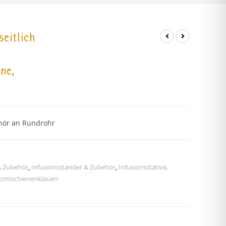
eitlich
ne,
hör an Rundrohr
& Zubehör
,
Infusionsständer & Zubehör
,
Infusionsstative,
Normschienenklauen