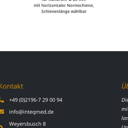
mit horizontaler Normschiene,
Schienenlänge wählbar
Kontakt
Ü
+49 (0)2196-7 29 00 94
Di
mi
info@inteqmed.de
la
Weyersbusch 8
Un