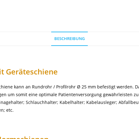
BESCHREIBUNG
t Geräteschiene
schiene kann an Rundrohr / Profilrohr Ø 25 mm befestigt werden. Da
en um somit eine optimale Patientenversorgung gewährleisten zu 
inagehalter; Schlauchhalter; Kabelhalter; Kabelausleger;
Abfallbeu
en
; etc.