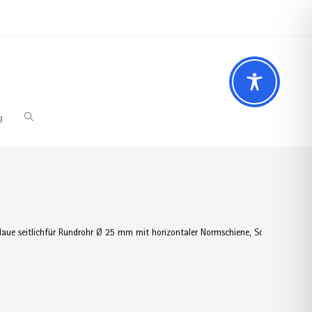
 Fragen? Wir beraten Sie gerne
02196 – 7 29 00 94
g
laue seitlichfür Rundrohr Ø 25 mm mit horizontaler Normschiene, Schienenlänge