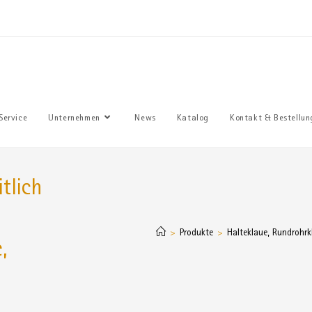
Sie haben
Service
Unternehmen
News
Katalog
Kontakt & Bestellun
tlich
Produkte
Halteklaue, Rundrohrk
>
>
,