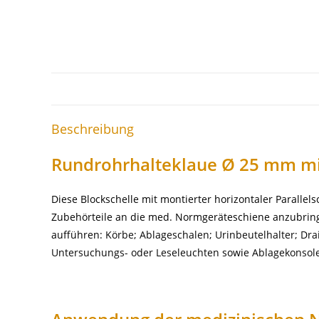
Beschreibung
Rundrohrhalteklaue Ø 25 mm mi
Diese Blockschelle mit montierter horizontaler Parallel
Zubehörteile an die med. Normgeräteschiene anzubring
aufführen:
Körbe
;
Ablageschalen
;
Urinbeutelhalter; Dra
Untersuchungs- oder Leseleuchten
sowie
Ablagekonsol