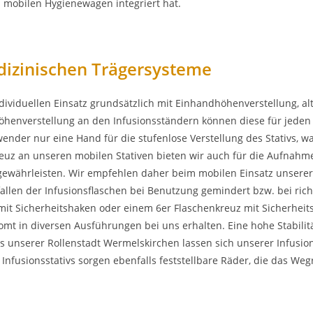
 mobilen Hygienewagen integriert hat.
dizinischen Trägersysteme
dividuellen Einsatz grundsätzlich mit Einhandhöhenverstellung, a
öhenverstellung an den Infusionsständern können diese für jeden 
ender nur eine Hand für die stufenlose Verstellung des Stativs,
euz an unseren mobilen Stativen bieten wir auch für die Aufnahme 
l gewährleisten. Wir empfehlen daher beim mobilen Einsatz unsere
fallen der Infusionsflaschen bei Benutzung gemindert bzw. bei ri
t Sicherheitshaken oder einem 6er Flaschenkreuz mit Sicherheits
omt in diversen Ausführungen bei uns erhalten. Eine hohe Stabilit
us unserer Rollenstadt Wermelskirchen lassen sich unserer Infusio
Infusionsstativs sorgen ebenfalls feststellbare Räder, die das Weg