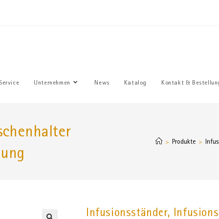
Sie haben
Service
Unternehmen
News
Katalog
Kontakt & Bestellun
aschenhalter
Produkte
Infus
>
>
lung
Infusionsständer, Infusion