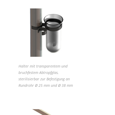
Halter mit transparentem und
bruchfestem Abtropfglas,
sterilisierbar zur Befestigung an
Rundrohr Ø 25 mm und Ø 38 mm