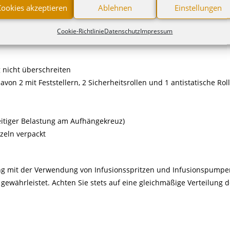
Cookies akzeptieren
Ablehnen
Einstellungen
, d.h. mit fest verschweißten Fußrohren, dadurch leichtere Reinigu
Cookie-Richtlinie
Datenschutz
Impressum
 nicht überschreiten
on 2 mit Feststellern, 2 Sicherheitsrollen und 1 antistatische Rol
eitiger Belastung am Aufhängekreuz)
zeln verpackt
ung mit der Verwendung von Infusionsspritzen und Infusionspumpen
ewährleistet. Achten Sie stets auf eine gleichmäßige Verteilung d