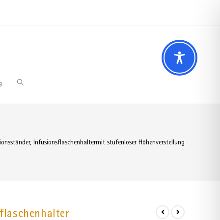
 Fragen? Wir beraten Sie gerne
02196 – 7 29 00 94
g
ionsständer, Infusionsflaschenhaltermit stufenloser Höhenverstellung
sflaschenhalter