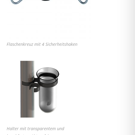
Flaschenkreuz mit 4 Sicherheitshaken
Halter mit transparentem und