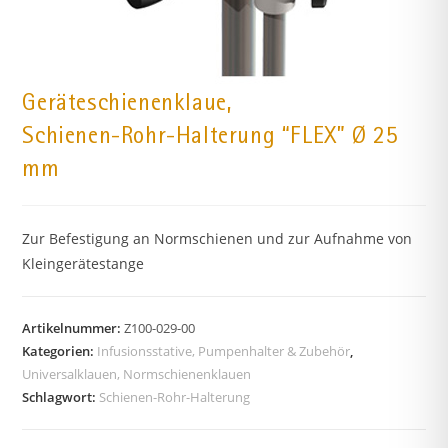
Geräteschienenklaue,
Schienen-Rohr-Halterung “FLEX” Ø 25
mm
Zur Befestigung an Normschienen und zur Aufnahme von
Kleingerätestange
Artikelnummer:
Z100-029-00
Kategorien:
Infusionsstative, Pumpenhalter & Zubehör
,
Universalklauen, Normschienenklauen
Schlagwort:
Schienen-Rohr-Halterung