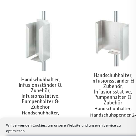
Handschuhhalter
,
Handschuhhalter
Infusionsständer &
,
Infusionsständer &
Zubehör
,
Zubehör
Infusionsstative,
,
Infusionsstative,
Pumpenhalter &
Pumpenhalter &
Zubehör
Zubehör
Handschuhhalter,
Handschuhhalter,
Handschuhspender 2-
Handschuhspender 1-
fach
Wir verwenden Cookies, um unsere Website und unseren Service zu
fach
Montage an
optimieren.
Montage an Rundrohr,
Rundrohr,