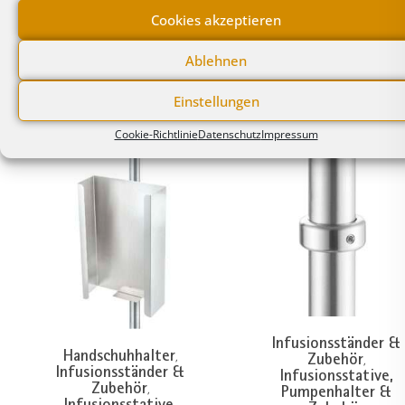
Durchmesser wählbar
Durchmesser wählbar
Cookies akzeptieren
18 / 25 / 38 mm
18 / 25 / 38 mm
Ablehnen
Einstellungen
Cookie-Richtlinie
Datenschutz
Impressum
Infusionsständer &
Handschuhhalter
Zubehör
,
,
Infusionsständer &
Infusionsstative,
Zubehör
Pumpenhalter &
,
Infusionsstative,