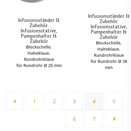
Infusionsständer &
Infusionsständer &
Zubehör
,
Zubehör
Infusionsstative,
,
Infusionsstative,
Pumpenhalter &
Pumpenhalter &
Zubehör
Zubehör
Blockschelle,
Blockschelle,
Halteklaue,
Halteklaue,
Rundrohrklaue
Rundrohrklaue
für Rundrohr Ø 38
für Rundrohr Ø 25 mm
mm
1
2
3
4
5
6
7