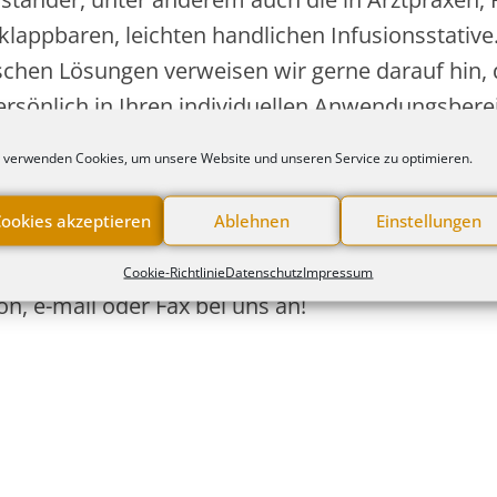
 klappbaren, leichten handlichen Infusionsstati
schen Lösungen verweisen wir gerne darauf hin, 
ersönlich in Ihren individuellen Anwendungsbere
 Gesamtbild unserer medizinischen Komponenten
 verwenden Cookies, um unsere Website und unseren Service zu optimieren.
Produkte verschaffen. Einen Überblick unseres S
erer Homepage
www.inteqmed.de
anschauen.
ookies akzeptieren
Ablehnen
Einstellungen
Sie gerne auch unseren Inteqmed- Zubehörkatalo
Cookie-Richtlinie
Datenschutz
Impressum
on, e-mail oder Fax bei uns an!