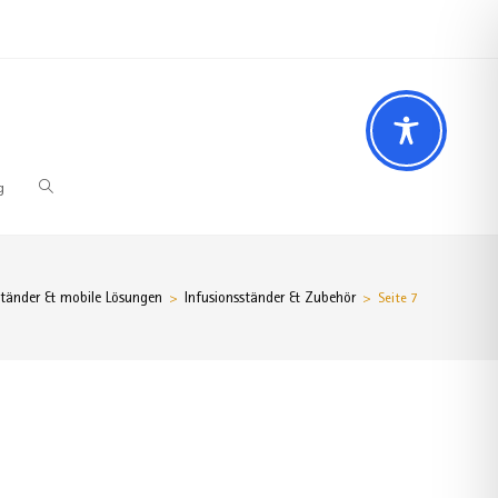
 Fragen? Wir beraten Sie gerne
02196 – 7 29 00 94
g
ständer & mobile Lösungen
Infusionsständer & Zubehör
>
>
Seite 7