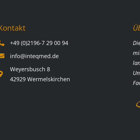
Kontakt
Ü
+49 (0)2196-7 29 00 94
Di
mi
info@inteqmed.de
la
Weyersbusch 8
Un
42929 Wermelskirchen
Fa