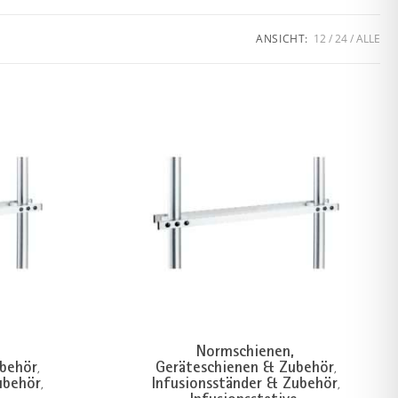
ANSICHT:
12
24
ALLE
Normschienen,
ubehör
Geräteschienen & Zubehör
,
,
ubehör
Infusionsständer & Zubehör
,
,