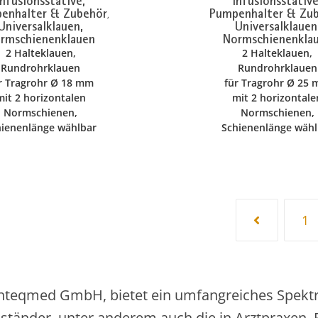
Infusionsstative,
Infusionsstative
enhalter & Zubehör
Pumpenhalter & Zu
,
Universalklauen,
Universalklauen
rmschienenklauen
Normschienenkla
2 Halteklauen,
2 Halteklauen,
Rundrohrklauen
Rundrohrklauen
r Tragrohr Ø 18 mm
für Tragrohr Ø 25
mit 2 horizontalen
mit 2 horizontale
Normschienen,
Normschienen,
hienenlänge wählbar
Schienenlänge wähl
1
 Inteqmed GmbH, bietet ein umfangreiches Spekt
sständer, unter anderem auch die in Arztpraxen,