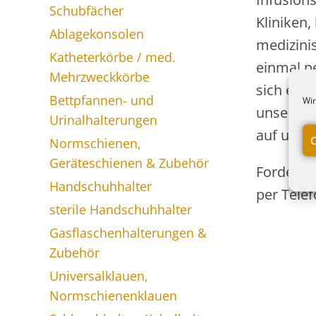
Schubfächer
Kliniken,
Ablagekonsolen
medizini
Katheterkörbe / med.
einmal p
Mehrzweckkörbe
sich ein
Bettpfannen- und
Wir
unserer 
Urinalhalterungen
auf uns
C
Normschienen,
Geräteschienen & Zubehör
Fordern 
Handschuhhalter
per Telef
sterile Handschuhhalter
Gasflaschenhalterungen &
Zubehör
Universalklauen,
Normschienenklauen