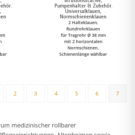
,
Infusionsstative,
behör
Pumpenhalter & Zubehör
,
,
,
Universalklauen,
uen
Normschienenklauen
2 Halteklauen,
Rundrohrklauen
 mm
für Tragrohr Ø 38 mm
n
mit 2 horizontalen
Normschienen,
bar
Schienenlänge wählbar
2
3
4
5
6
7
rum medizinischer rollbarer
 Pflegeeinrichtungen, Altenheimen sowie